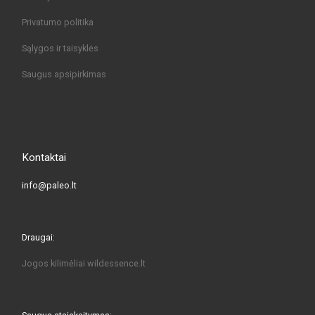
Privatumo politika
Sąlygos ir taisyklės
Saugus apsipirkimas
Kontaktai
info@paleo.lt
Draugai:
Jogos kilimėliai
wildessence.lt