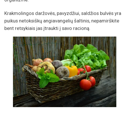
Krakmolingos daržovės, pavyzdžiui, saldžios bulvės yra
puikus netoksiškų angiavangelių šaltinis, nepamirškite
bent retsykiais jas įtraukti į savo racioną.