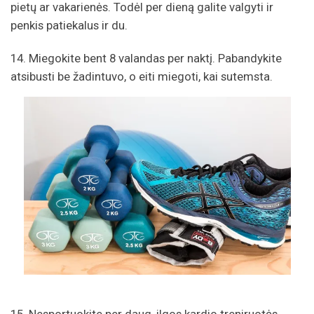
pietų ar vakarienės. Todėl per dieną galite valgyti ir
penkis patiekalus ir du.
14. Miegokite bent 8 valandas per naktį. Pabandykite
atsibusti be žadintuvo, o eiti miegoti, kai sutemsta.
15. Nesportuokite per daug, ilgos kardio treniruotės