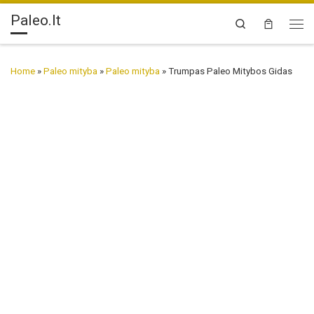
Paleo.lt
Skip to content
Search
Me
Home
»
Paleo mityba
»
Paleo mityba
»
Trumpas Paleo Mitybos Gidas