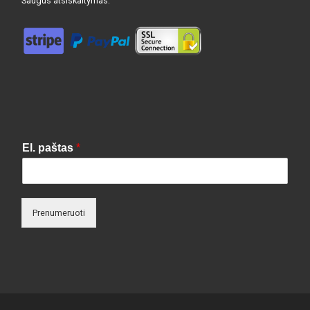
Saugus atsiskaitymas:
El. paštas
*
Prenumeruoti