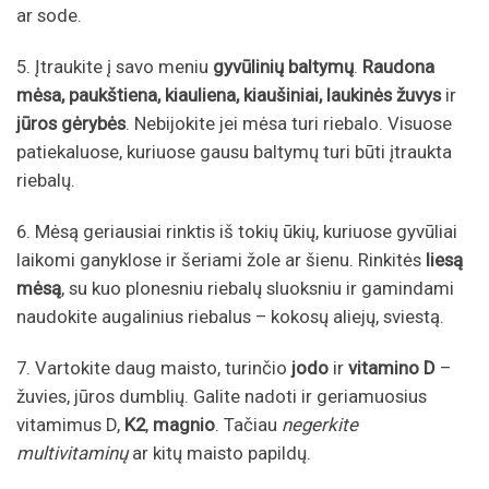
ar sode.
5. Įtraukite į savo meniu
gyvūlinių baltymų
.
Raudona
mėsa, paukštiena, kiauliena, kiaušiniai, laukinės žuvys
ir
jūros gėrybės
. Nebijokite jei mėsa turi riebalo. Visuose
patiekaluose, kuriuose gausu baltymų turi būti įtraukta
riebalų.
6. Mėsą geriausiai rinktis iš tokių ūkių, kuriuose gyvūliai
laikomi ganyklose ir šeriami žole ar šienu. Rinkitės
liesą
mėsą
, su kuo plonesniu riebalų sluoksniu ir gamindami
naudokite augalinius riebalus – kokosų aliejų, sviestą.
7. Vartokite daug maisto, turinčio
jodo
ir
vitamino D
–
žuvies, jūros dumblių. Galite nadoti ir geriamuosius
vitamimus D,
K2
,
magnio
. Tačiau
negerkite
multivitaminų
ar kitų maisto papildų.