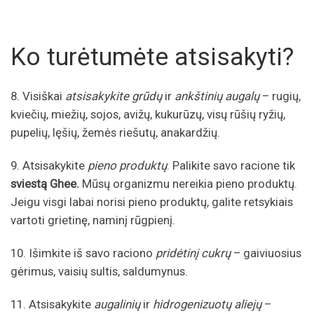
Ko turėtumėte atsisakyti?
8. Visiškai
atsisakykite grūdų
ir
ankštinių augalų
– rugių,
kviečių, miežių, sojos, avižų, kukurūzų, visų rūšių ryžių,
pupelių, lęšių, žemės riešutų, anakardžių.
9. Atsisakykite
pieno produktų
. Palikite savo racione tik
sviestą Ghee.
Mūsų organizmu nereikia pieno produktų.
Jeigu visgi labai norisi pieno produktų, galite retsykiais
vartoti grietinę, naminį rūgpienį.
10. Išimkite iš savo raciono
pridėtinį cukrų
– gaiviuosius
gėrimus, vaisių sultis, saldumynus.
11. Atsisakykite
augalinių
ir
hidrogenizuotų aliejų
–