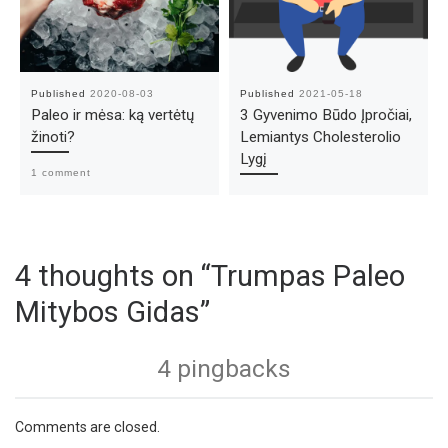
Published
2020-08-03
Published
2021-05-18
Paleo ir mėsa: ką vertėtų
3 Gyvenimo Būdo Įpročiai,
žinoti?
Lemiantys Cholesterolio
Lygį
1 comment
4 thoughts on “Trumpas Paleo
Mitybos Gidas”
4 pingbacks
Comments are closed.