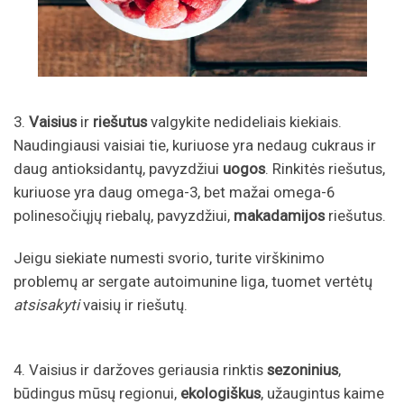
3.
Vaisius
ir
riešutus
valgykite nedideliais kiekiais.
Naudingiausi vaisiai tie, kuriuose yra nedaug cukraus ir
daug antioksidantų, pavyzdžiui
uogos
. Rinkitės riešutus,
kuriuose yra daug omega-3, bet mažai omega-6
polinesočiųjų riebalų, pavyzdžiui,
makadamijos
riešutus.
Jeigu siekiate numesti svorio, turite virškinimo
problemų ar sergate autoimunine liga, tuomet vertėtų
atsisakyti
vaisių ir riešutų.
4. Vaisius ir daržoves geriausia rinktis
sezoninius
,
būdingus mūsų regionui,
ekologiškus
, užaugintus kaime