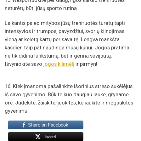
neturėtų būti jūsų sporto rutina.
Laikantis paleo mitybos jūsų treniruotės turėtų tapti
intensyvios ir trumpos, pavyzdžiui, svorių kilnojimas
vieną ar keletą kartų per savaitę. Lengva mankšta
kasdien taip pat naudinga mūsų kūnui. Jogos pratimai
ne tik didina lankstumą, bet ir gerina savijautą.
Išvyniokite savo
jogos kilimėlį
ir pirmyn!
16. Kiek įmanoma pašalinkite išorinius streso sukėlėjus
iš savo gyvenimo. Būkite kuo daugiau lauke, gryname
ore. Judėkite, žaiskite, juokitės, keliaukite ir mėgaukitės
gyvenimu.
Share on Facebook
Tweet