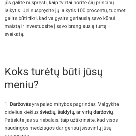
jūs galite nuspręsti, kaip tvirtai norite šių principų
laikytis. Jei nuspręsite jų laikytis 100 procentų, tuomet
galite būti tikri, kad valgysite geriausią savo kūnui
maistą ir investuosite į savo brangiausią turtą –
sveikatą.
Koks turėtų būti jūsų
meniu?
1.
Daržovės
yra paleo mitybos pagrindas. Valgykite
didelius kiekius
šviežių, šaldytų
, ar
virtų daržovių
.
Patiekite jas su riebalais, taip užtikrinsite, kad visos
naudingos medžiagos dar geriau įsisavintų jūsų
organizme.