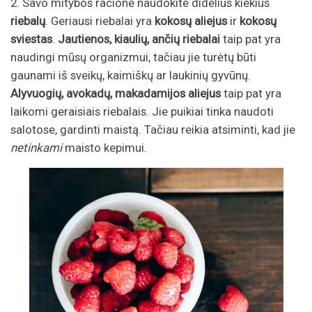
2. Savo mitybos racione naudokite didelius kiekius
riebalų
. Geriausi riebalai yra
kokosų aliejus
ir
kokosų
sviestas
.
Jautienos, kiaulių, ančių riebalai
taip pat yra
naudingi mūsų organizmui, tačiau jie turėtų būti
gaunami iš sveikų, kaimiškų ar laukinių gyvūnų.
Alyvuogių, avokadų, makadamijos aliejus
taip pat yra
laikomi geraisiais riebalais. Jie puikiai tinka naudoti
salotose, gardinti maistą. Tačiau reikia atsiminti, kad jie
netinkami
maisto kepimui.