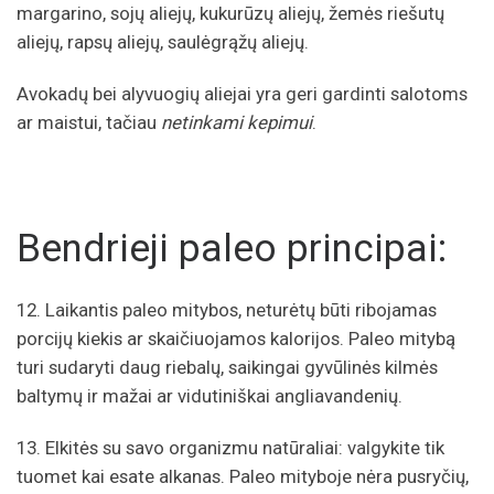
margarino, sojų aliejų, kukurūzų aliejų, žemės riešutų
aliejų, rapsų aliejų, saulėgrąžų aliejų.
Avokadų bei alyvuogių aliejai yra geri gardinti salotoms
ar maistui, tačiau
netinkami kepimui
.
Bendrieji paleo principai:
12. Laikantis paleo mitybos, neturėtų būti ribojamas
porcijų kiekis ar skaičiuojamos kalorijos. Paleo mitybą
turi sudaryti daug riebalų, saikingai gyvūlinės kilmės
baltymų ir mažai ar vidutiniškai angliavandenių.
13. Elkitės su savo organizmu natūraliai: valgykite tik
tuomet kai esate alkanas. Paleo mityboje nėra pusryčių,