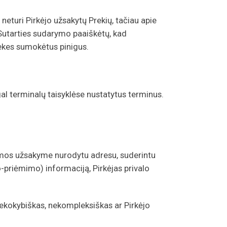
eturi Pirkėjo užsakytų Prekių, tačiau apie
o Sutarties sudarymo paaiškėtų, kad
rekes sumokėtus pinigus.
l terminalų taisyklėse nustatytus terminus.
atomos užsakyme nurodytu adresu, suderintu
-priėmimo) informaciją, Pirkėjas privalo
ekokybiškas, nekompleksiškas ar Pirkėjo