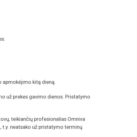
es.
o apmokėjimo kitą dieną.
mo už prekes gavimo dienos. Pristatymo
tovų, teikiančių profesionalias Omniva
 t.y. neatsako už pristatymo terminų