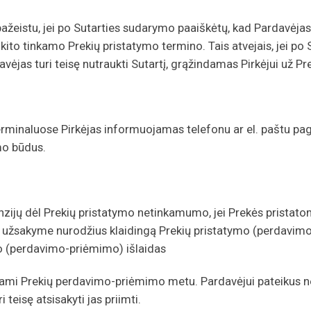
žeistu, jei po Sutarties sudarymo paaiškėtų, kad Pardavėjas n
ėl kito tinkamo Prekių pristatymo termino. Tais atvejais, jei p
vėjas turi teisę nutraukti Sutartį, grąžindamas Pirkėjui už P
minaluose Pirkėjas informuojamas telefonu ar el. paštu paga
mo būdus.
etenzijų dėl Prekių pristatymo netinkamumo, jei Prekės prist
jui užsakyme nurodžius klaidingą Prekių pristatymo (perdavimo
mo (perdavimo-priėmimo) išlaidas
inami Prekių perdavimo-priėmimo metu. Pardavėjui pateikus n
teisę atsisakyti jas priimti.