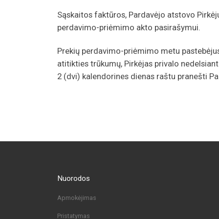
Sąskaitos faktūros, Pardavėjo atstovo Pirkė
perdavimo-priėmimo akto pasirašymui.
Prekių perdavimo-priėmimo metu pastebėjus
atitikties trūkumų, Pirkėjas privalo nedelsi
2 (dvi) kalendorines dienas raštu pranešti Pa
Nuorodos
Apmokėjimas
Pristatymas