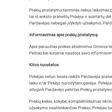
Prekių pristatymo terminas nebus laikomas pa
tai iš anksto praneštų Pirkėjui ir susitartų d
Pardavėjas nebegali įvykdyti užsakymo, Parda
Informavimas apie prekių pristatymą
Apie paruoštas prekes atsiėmimui Omniva ter
Paštas bei kurjeriai naudoja savo informavi
Kitos nuostatos
Pirkėjas neturi teisės reikšti Pardavėjui pr
laiku ir/ar Pirkėjo nurodytam gavėjui. Pirkė
atlyginti Pardavėjo patirtas Prekių pristaty
Prekių kiekis, kokybė, komplektiškumas tikr
užsakymo neatitinkančias Prekes, Pirkėjas turi 