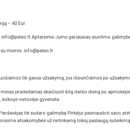
iją – 40 Eur.
:
info@paleo.lt
Aptarsime Jums geriausias siuntimo galimyb
te su mumis:
info@paleo.lt
 ruošiamos tik gavus užsakymą, jos išsiunčiamos po užsakym
erminas pradedamas skaičiuoti kitą darbo dieną po apmokėji
, kokioje vietovėje gyvenate.
 Pardavėjas tik sudaro galimybę Pirkėjui pasinaudoti savo ats
prisiima atsakomybės už netinkamą tokių paslaugų suteikimą,