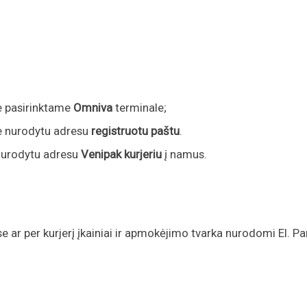
e pasirinktame
Omniva
terminale;
e nurodytu adresu
registruotu paštu
.
nurodytu adresu
Venipak kurjeriu
į namus.
 ar per kurjerį įkainiai ir apmokėjimo tvarka nurodomi El. P