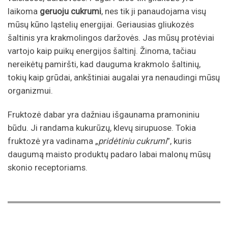
laikoma
geruoju cukrumi
, nes tik ji panaudojama visų
mūsų kūno ląstelių energijai. Geriausias gliukozės
šaltinis yra krakmolingos daržovės. Jas mūsų protėviai
vartojo kaip puikų energijos šaltinį. Žinoma, tačiau
nereikėtų pamiršti, kad dauguma krakmolo šaltinių,
tokių kaip grūdai, ankštiniai augalai yra nenaudingi mūsų
organizmui.
Fruktozė dabar yra dažniau išgaunama pramoniniu
būdu. Ji randama kukurūzų, klevų sirupuose. Tokia
fruktozė yra vadinama „
pridėtiniu cukrumi
”, kuris
daugumą maisto produktų padaro labai malonų mūsų
skonio receptoriams.