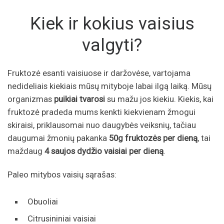
Kiek ir kokius vaisius
valgyti?
Fruktozė esanti vaisiuose ir daržovėse, vartojama
nedideliais kiekiais mūsų mityboje labai ilgą laiką. Mūsų
organizmas
puikiai tvarosi
su mažu jos kiekiu. Kiekis, kai
fruktozė pradeda mums kenkti kiekvienam žmogui
skiraisi, priklausomai nuo daugybės veiksnių, tačiau
daugumai žmonių pakanka
50g fruktozės per dieną
, tai
maždaug
4 saujos dydžio vaisiai per dieną
.
Paleo mitybos vaisių sąrašas:
Obuoliai
Citrusininiai vaisiai