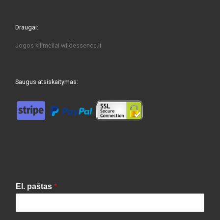
Draugai:
Jogos kilimėliai
wildessence.lt
Saugus atsiskaitymas:
El. paštas
*