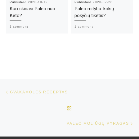
Published
2020-10-12
Published
2020-07-28
Kuo skiriasi Paleo nuo
Paleo mityba: kokių
Keto?
pokyčių tikėtis?
1 comment
1 comment
Post navigation
Previous post
GVAKAMOLĖS RECEPTAS
BACK TO POST LIST
Ne
PALEO MOLIŪGŲ PYRAGAS