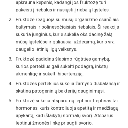
apkrauna kepenis, kadangi jos fruktozę turi
pakeisti į riebalus ir nusiųsti į riebalų ląsteles.
Fruktozė reaguoja su mūsų organizme esančiais
baltymais ir polinesočiaisiais riebalais. Ši reakcija
sukuria junginius, kurie sukelia oksidacinę žalą
mūsų ląstelėse ir galiausiai uždegimą, kuris yra
daugelio lėtinių ligų veiksnys.
Fruktozė padidina šlapimo rūgšties gamybą,
kurios perteklius gali sukelti podagrą, inkstų
akmenligę ir sukelti hipertenziją.
Fruktozės perteklius sukelia žarnyno disbalansą ir
skatina patogeninių bakterijų dauginimąsi.
Fruktozė sukelia atsparumą leptinui. Leptinas tai
hormonas, kuris kontroliuoja apetitą ir medžiagų
apykaitą, kad išlaikytų normalų svorį. Atsparūs
leptinui žmonės linkę priaugti svorio.