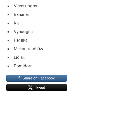
Visos uogos
Bananai
Kivi
Vynuogės
Persikai
Melionai, arbūzai
Ličiai,
Pomidorai
Share on Facebook
Tweet