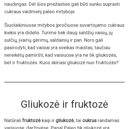
naudingas. Dėl šios priežasties gali būti sunku suprasti
cukraus vaidmenį paleo mityboje.
Šiuolaikiniuose mitybos įpročiuose suvartojamo cukraus
kiekis yra didelis. Turime tiek daug saldžių vaisių, jų
sulčių, įvairių gėrimų, saldainių ir pan. Nors gali
pasirodyti, kad vaisiai yra sveikas maistas, taučiau
nereikėtų pamiršti, kad vaisiuose yra ne tik gliukozės,
bet ir fruktozės. Kuos skiriasi gliukozė nuo fruktozės?
Gliukozė ir fruktozė
Natūrali
fruktozė
kaip ir
gliukozė
, tai
cukrus
randamas
vaisiuose, daržovėse. Pagal Paleo tik gliukozė yra