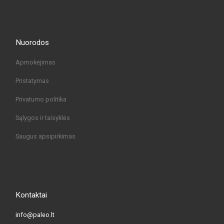
Nuorodos
Apmokėjimas
Pristatymas
Privatumo politika
Sąlygos ir taisyklės
Saugus apsipirkimas
Kontaktai
info@paleo.lt