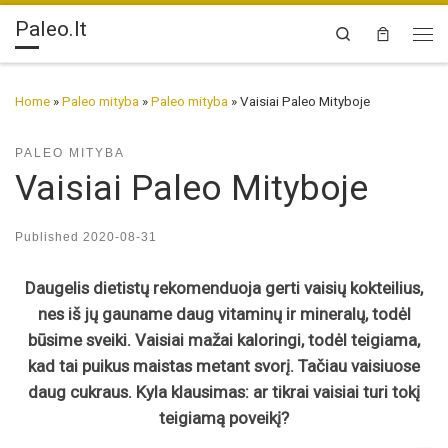
Paleo.lt
Skip to content
Search
Me
Home
»
Paleo mityba
»
Paleo mityba
»
Vaisiai Paleo Mityboje
PALEO MITYBA
Vaisiai Paleo Mityboje
Published
2020-08-31
Daugelis dietistų rekomenduoja gerti vaisių kokteilius,
nes iš jų gauname daug vitaminų ir mineralų, todėl
būsime sveiki. Vaisiai mažai kaloringi, todėl teigiama,
kad tai puikus maistas metant svorį. Tačiau vaisiuose
daug cukraus. Kyla klausimas: ar tikrai vaisiai turi tokį
teigiamą poveikį?