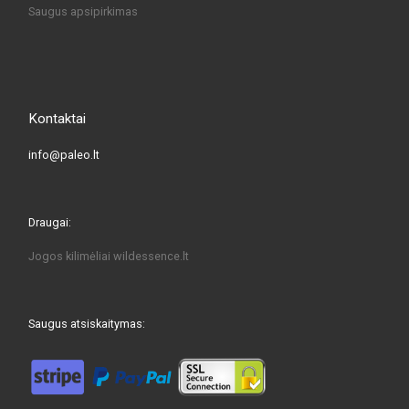
Saugus apsipirkimas
Kontaktai
info@paleo.lt
Draugai:
Jogos kilimėliai
wildessence.lt
Saugus atsiskaitymas: