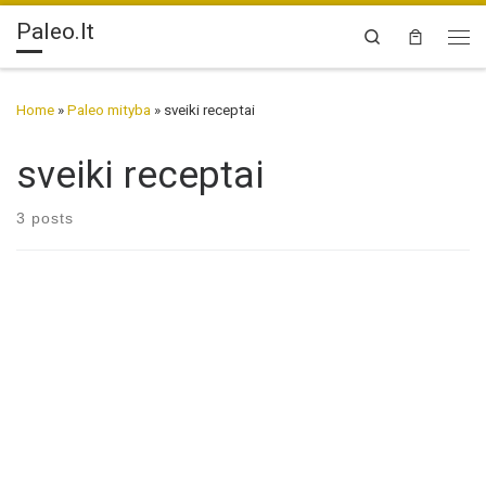
Paleo.lt
Skip to content
Search
Me
Home
»
Paleo mityba
»
sveiki receptai
sveiki receptai
3 posts