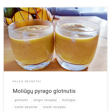
Moliūgų sezonas įsibėgėja, todėl šįkart dalijamės receptu iš
moliūgų. Šis glotnučio receptas primena desertinį gėrimą, tačiau
tai yra desertas, kuris jums naudingas. Moliūgas yra paleo
maistas. Jame gausu vitaminų A, C, E ir K. Taip pat daug geležies,
magnio, kalio ir mangano. Kiti ingredientai prideda dar daugiau
naudingų medžiagų ir […]
PALEO RECEPTAI
Moliūgų pyrago glotnutis
glotnutis
lengvi receptai
moliūgai
sveiki desertai
sveiki receptai