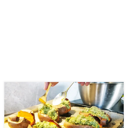
Šios vištienos pesto įdarytos saldžiosios bulvės yra labai skanios,
sočios ir lengvai pagaminamos. Paleo mitybos reikalavimus
atitinkantis pesto padažas maišomas su susmulkinta vištienos
krūtinėle ir dedamas į jau paruoštos saldžios bulvės vidų.
INGREDIENTAI: 1 puodelis graikinių riešutų 4-5 skiltelės česnako 3