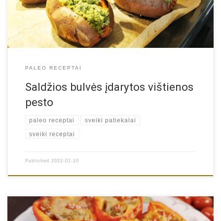
puodeliai šviežių baziliko lapelių 2 puodeliai špinatų lapų 2/3 […]
PALEO RECEPTAI
Saldžios bulvės įdarytos vištienos
pesto
paleo receptai
sveiki patiekalai
sveiki receptai
Published
2022-01-10