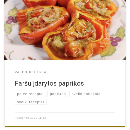
INGREDIENTAI: 0.5kg vištienos ar kalakutienos faršo 4 didelės
raudonos paprikos Žiupsnelis pipirų Žiupsnelis druskos
Žiupsnelis aitrios paprikos prieskonių 3 skiltelės česnako,
susmulkinto Sauja mini pomidorų Alyvuogių aliejaus PARUOŠIMAS:
1.Dubenyje išmaišykite faršą su pipirais, druska, česnaku, aitrios
paprikos prieskoniais. 2. Pasiruoškite paprikas: perpjaukite
paprikas pusiau skersai arba išilgai (patogiau perpjauti per […]
PALEO RECEPTAI
Faršu įdarytos paprikos
paleo receptai
paprikos
sveiki patiekalai
sveiki receptai
Published
2021-11-15