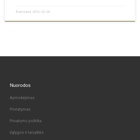
Published
2021-10-26
Nuorodos
Apmokėjimas
Pristatymas
Privatumo politika
Sąlygos ir taisyklės