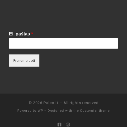
El. paštas
*
Prenumeruoti
© 2026
Paleo.lt
– All rights reserved
Powered by
WP
– Designed with the
Customizr theme