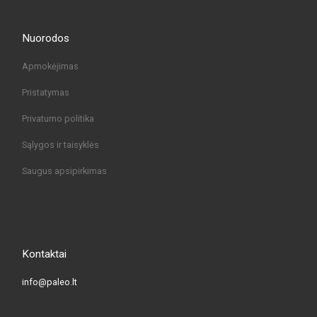
Nuorodos
Apmokėjimas
Pristatymas
Privatumo politika
Sąlygos ir taisyklės
Saugus apsipirkimas
Kontaktai
info@paleo.lt