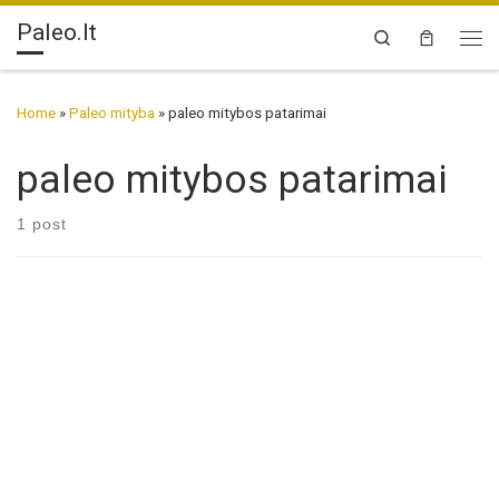
Paleo.lt
Skip to content
Search
Me
Home
»
Paleo mityba
»
paleo mitybos patarimai
paleo mitybos patarimai
1 post