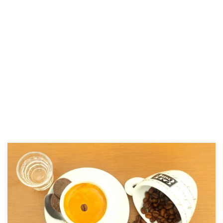
Daugelis iš mūsų reguliariai geriame kavą, o kavos poveikis dažnai
mėgstama tema tinklaraščiuose. Ne vienas iš mūsų esame skaitę
straipsnių, kad kava padeda arba atvirkščiai – kenkia. Nors
besilaikantys paleo mitybos kavos turi atsisakyti, tačiau ne visiems
tai pavyksta. Čia apžvelgsime kavos poveikį smegenims. Galbūt tai