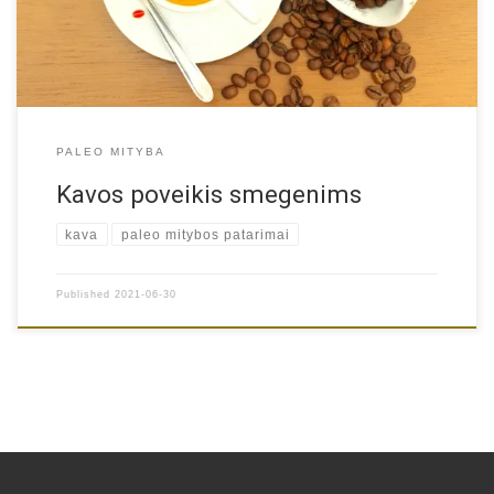
padės jums peržvelgti savo […]
PALEO MITYBA
Kavos poveikis smegenims
kava
paleo mitybos patarimai
Published
2021-06-30