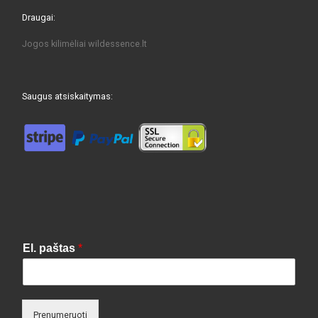
Draugai:
Jogos kilimėliai
wildessence.lt
Saugus atsiskaitymas:
El. paštas
*
Prenumeruoti