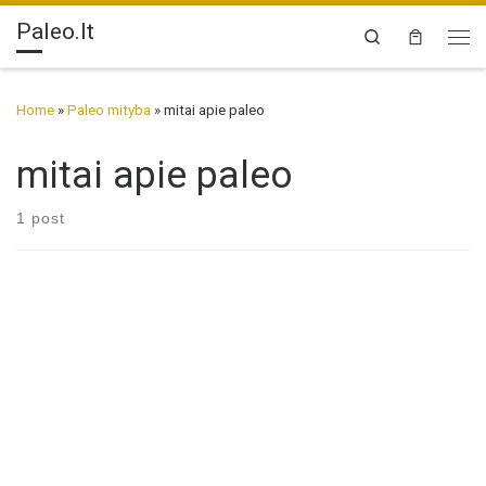
Paleo.lt
Skip to content
Search
Me
Home
»
Paleo mityba
»
mitai apie paleo
mitai apie paleo
1 post