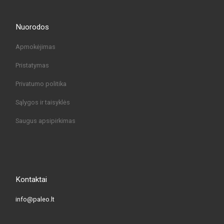
Nuorodos
Apmokėjimas
Pristatymas
Privatumo politika
Sąlygos ir taisyklės
Saugus apsipirkimas
Kontaktai
info@paleo.lt