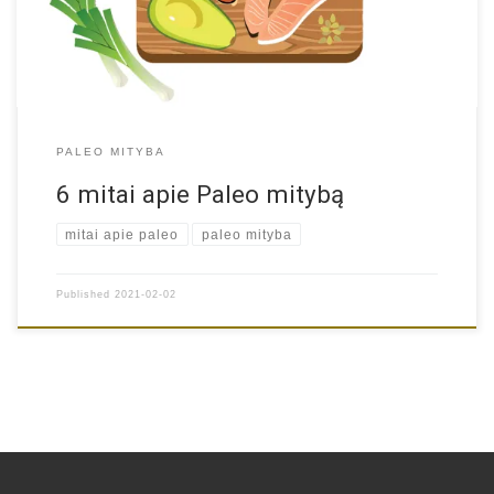
Paleo mityba nėra išimtis. Daugelis žmonių skeptiškai vertina bet
[…]
PALEO MITYBA
6 mitai apie Paleo mitybą
mitai apie paleo
paleo mityba
Published
2021-02-02