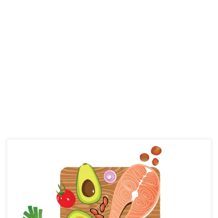
Dabar kaip niekad ankščiau beveik bet kokia informacija pasidarė
ypač lengvai prieinama. Kiekvienas internetinis puslapis, treneriai,
dietologai, šeimos nariai ar draugai turi savo nuomonę ar
patarimus apie maistą. Tarp tiek daug informacijos lengva
pasiklysti. O ypač lengva pasiklysti tarp klaidingos informacijos.