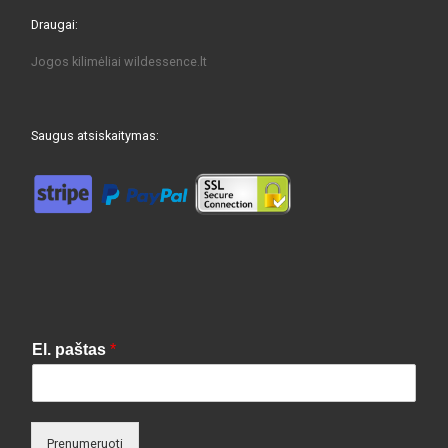
Draugai:
Jogos kilimėliai
wildessence.lt
Saugus atsiskaitymas:
El. paštas
*
Prenumeruoti