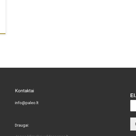
Kontaktai
El
info@paleo.lt
Draugai: