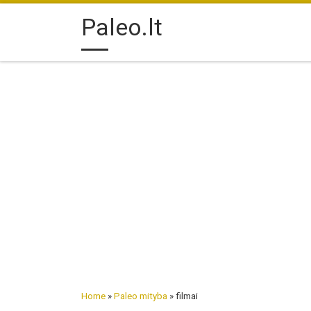
Skip to content
Paleo.lt
Home
»
Paleo mityba
»
filmai