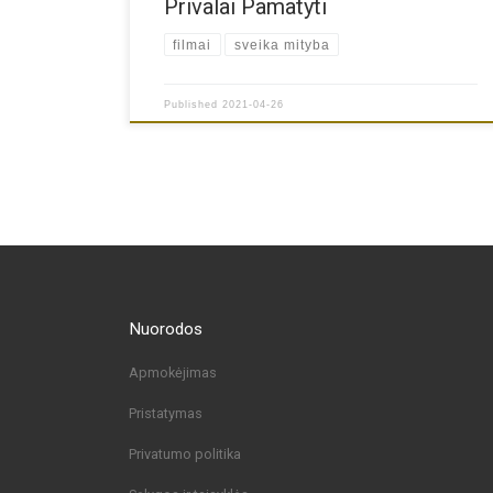
Privalai Pamatyti
filmai
sveika mityba
Published
2021-04-26
Nuorodos
Apmokėjimas
Pristatymas
Privatumo politika