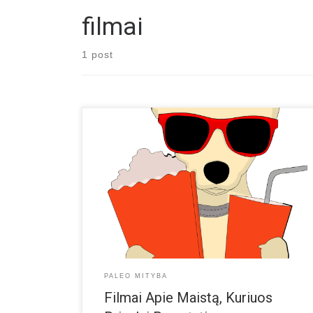
filmai
1 post
Jei nesate knygų mėgėjas, tuomet dokumentiniai filma
gali būti geras būdas šiek tiek labiau pasigilinti į
mitybos temą. Dokumentiniai filmai dažnai atskleidžia
mitybos mokslo istoriją, kalba apie maisto pramonę,
kaip ji paveikė mūsų sveikatą, bei politinę korupciją,
kuri leidžia įmonėms išsisukti nuo problemų. Ta išities
„atveria” akis. Internete galite rasti […]
PALEO MITYBA
Filmai Apie Maistą, Kuriuos