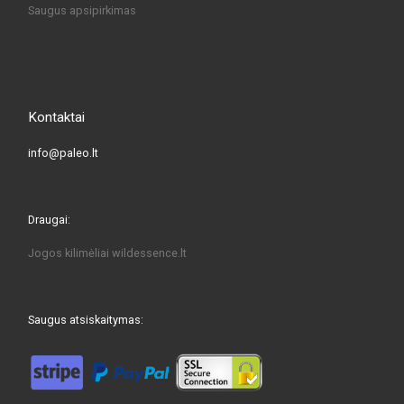
Saugus apsipirkimas
Kontaktai
info@paleo.lt
Draugai:
Jogos kilimėliai
wildessence.lt
Saugus atsiskaitymas: