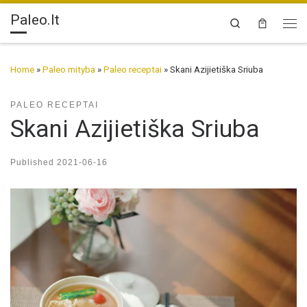
Paleo.lt
Skip to content
Search
Me
Home
»
Paleo mityba
»
Paleo receptai
»
Skani Azijietiška Sriuba
PALEO RECEPTAI
Skani Azijietiška Sriuba
Published
2021-06-16