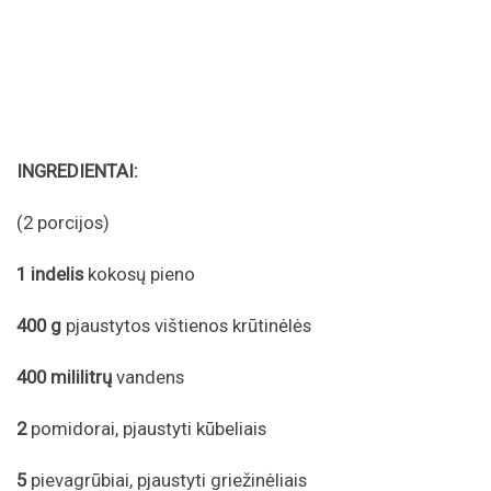
INGREDIENTAI:
(2 porcijos)
1 indelis
kokosų pieno
400 g
pjaustytos vištienos krūtinėlės
400 mililitrų
vandens
2
pomidorai, pjaustyti kūbeliais
5
pievagrūbiai, pjaustyti griežinėliais