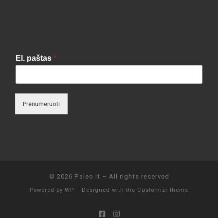
El. paštas
*
Prenumeruoti
© 2026
Paleo.lt
– All rights reserved
Powered by
WP
– Designed with the
Customizr theme