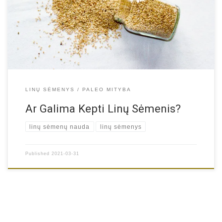
medžiagas, kurios kenkia mūsų sveikatai. Tačiau ar visos sėklos
neatsparios aukštai temperatūrai? Ar tai galioja ir linų sėmenims?
Lino sėklos pastaraisiais metais išpopuliarėjo dėl daugelio
privalumų sveikatai. Linų sėklų galima rasti nesmulkintų arba […]
LINŲ SĖMENYS
PALEO MITYBA
Ar Galima Kepti Linų Sėmenis?
linų sėmenų nauda
linų sėmenys
Published
2021-03-31