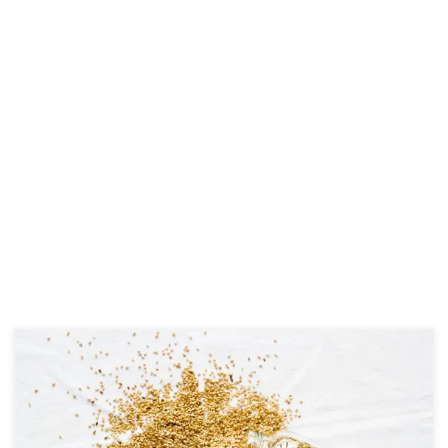
Turbūt ne vienas iš mūsų esame girdėję patarimų, kad sėklų geriau
nekepti, nes aukštoje temperatūroje jos išskiria kanserogenines