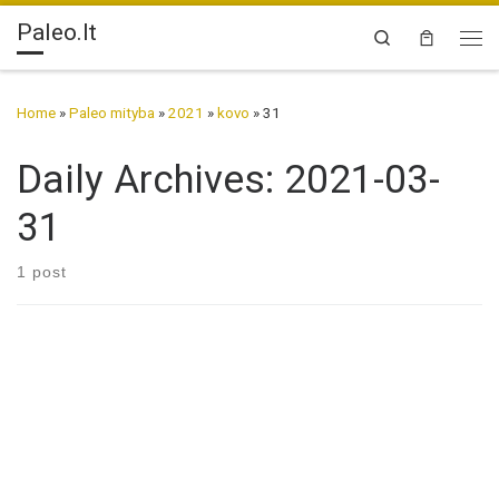
Paleo.lt
Skip to content
Search
Me
Home
»
Paleo mityba
»
2021
»
kovo
»
31
Daily Archives:
2021-03-
31
1 post