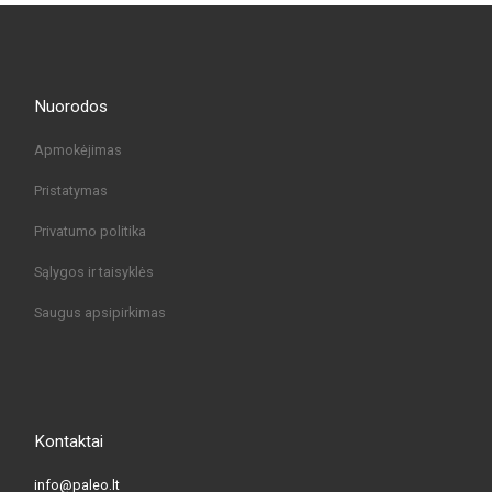
Nuorodos
Apmokėjimas
Pristatymas
Privatumo politika
Sąlygos ir taisyklės
Saugus apsipirkimas
Kontaktai
info@paleo.lt