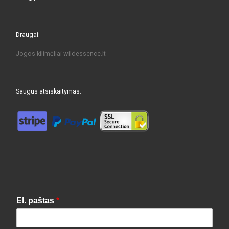
Draugai:
Jogos kilimėliai
wildessence.lt
Saugus atsiskaitymas:
El. paštas
*