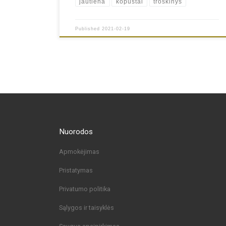
jautiena
kopūstai
troškinys
Published
2021-02-19
Nuorodos
Apmokėjimas
Pristatymas
Privatumo politika
Sąlygos ir taisyklės