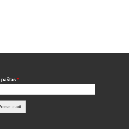
. paštas
*
Prenumeruoti