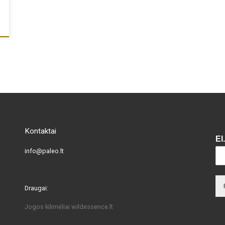
Kontaktai
El
info@paleo.lt
Draugai:
Jogos kilimėliai
wildessence.lt