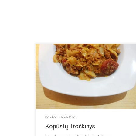
INGREDIENTAI: 1 šaukštas kepimo riebalų 0,5 kg
maltos jautienos 1 pjaustytas svogūnas 1 smulkinto
česnako skiltelė 1 nedidelio kopūsto galva,
supjaustyta 2 puodeliai pjaustytų džiovintų pomidorų
Pusantro puodelio pomidorų tyrės Žiupsnelis druskos
ir juodųjų pipirų PARUOŠIMAS: Gilioje keptuvėje arba
puode ištirpinkite kepimo riebalus. Sudėkite svogūną,
česnaką ir kepinkite kol suminkštės. Apie […]
PALEO RECEPTAI
Kopūstų Troškinys