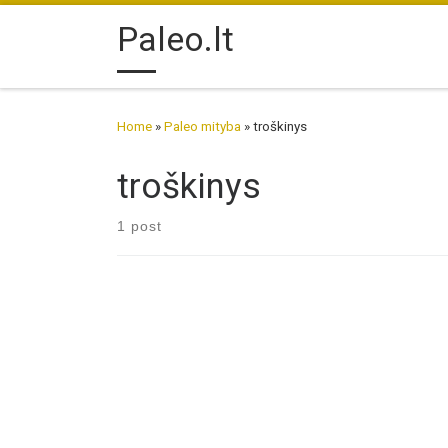
Skip to content
Paleo.lt
Home
»
Paleo mityba
»
troškinys
troškinys
1 post