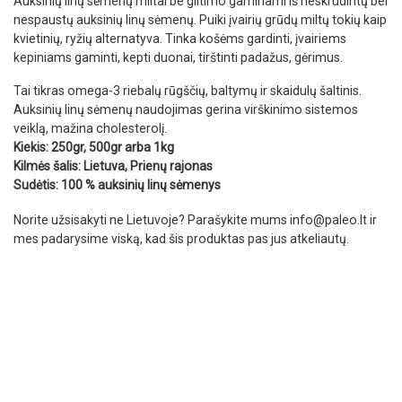
Auksinių linų sėmenų miltai be glitimo gaminami iš neskrudintų bei
nespaustų auksinių linų sėmenų. Puiki įvairių grūdų miltų tokių kaip
kvietinių, ryžių alternatyva. Tinka košėms gardinti, įvairiems
kepiniams gaminti, kepti duonai, tirštinti padažus, gėrimus.
Tai tikras omega-3 riebalų rūgščių, baltymų ir skaidulų šaltinis.
Auksinių linų sėmenų naudojimas gerina virškinimo sistemos
veiklą, mažina cholesterolį.
Kiekis: 250gr, 500gr arba 1kg
Kilmės šalis: Lietuva, Prienų rajonas
Sudėtis: 100 % auksinių linų sėmenys
Norite užsisakyti ne Lietuvoje? Parašykite mums
info@paleo.lt
ir
mes padarysime viską, kad šis produktas pas jus atkeliautų.