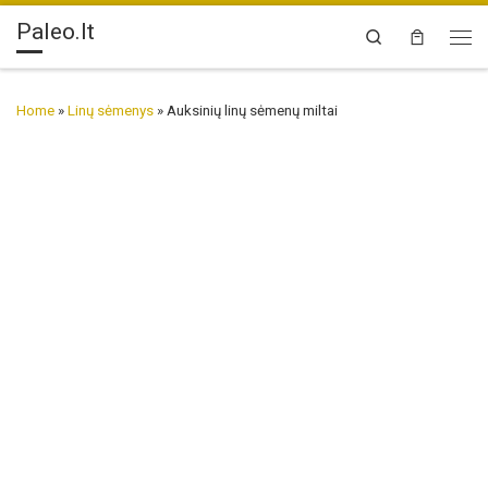
Paleo.lt
Skip to content
Search
Me
Home
»
Linų sėmenys
»
Auksinių linų sėmenų miltai