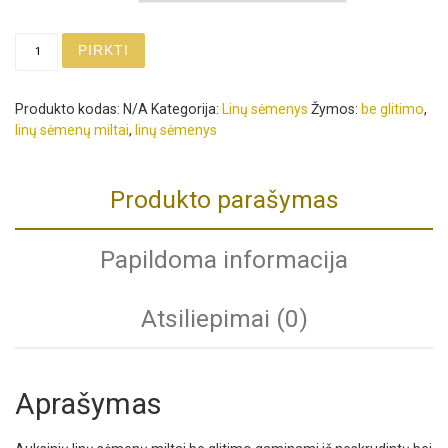
produkto kiekis: Auksinių linų sėmenų miltai
PIRKTI
Produkto kodas:
N/A
Kategorija:
Linų sėmenys
Žymos:
be glitimo
,
linų sėmenų miltai
,
linų sėmenys
Produkto parašymas
Papildoma informacija
Atsiliepimai (0)
Aprašymas