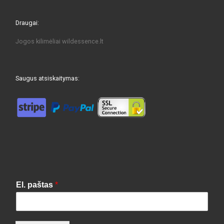
Draugai:
Jogos kilimėliai
wildessence.lt
Saugus atsiskaitymas:
El. paštas
*