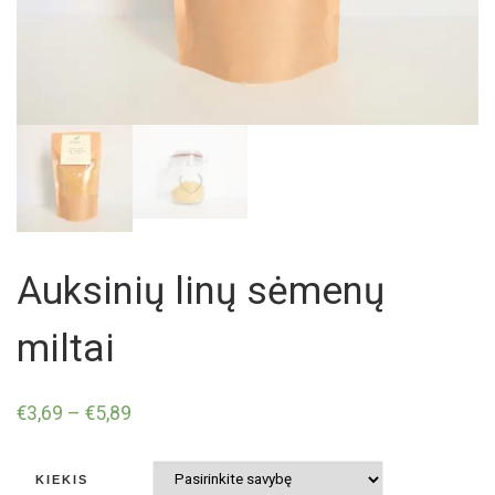
Auksinių linų sėmenų
miltai
€
3,69
–
€
5,89
KIEKIS