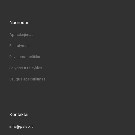
Nuorodos
Apmokėjimas
Pristatymas
Privatumo politika
Sąlygos ir taisyklės
Saugus apsipirkimas
Kontaktai
info@paleo.lt